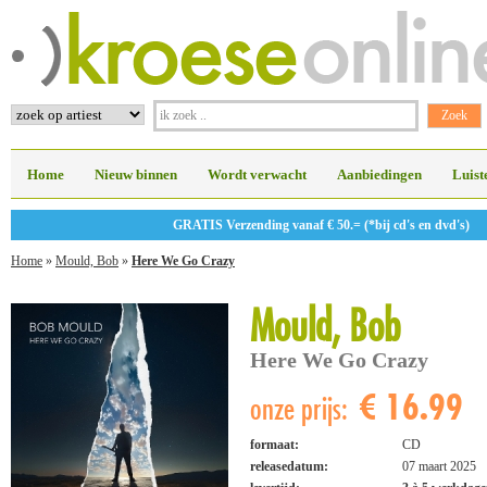
Home
Nieuw binnen
Wordt verwacht
Aanbiedingen
Luist
GRATIS Verzending vanaf € 50.= (*bij cd's en dvd's)
Home
»
Mould, Bob
»
Here We Go Crazy
Mould, Bob
Here We Go Crazy
€ 16.99
onze prijs:
formaat:
CD
releasedatum:
07 maart 2025