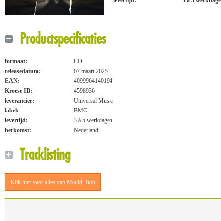
levertijd:
3 à 5 werkdag
Productspecificaties
formaat:
CD
releasedatum:
07 maart 2025
EAN:
4099964140194
Kroese ID:
4598936
leverancier:
Universal Music
label:
BMG
levertijd:
3 à 5 werkdagen
herkomst:
Nederland
Tracklisting
Klik hier voor alles van Mould, Bob