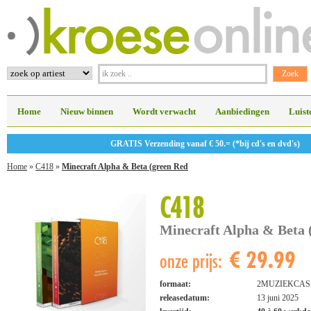
Home
Nieuw binnen
Wordt verwacht
Aanbiedingen
Luist
GRATIS Verzending vanaf € 50.= (*bij cd's en dvd's)
Home
»
C418
»
Minecraft Alpha & Beta (green Red
C418
Minecraft Alpha & Beta 
€ 29.99
onze prijs:
formaat:
2MUZIEKCAS
releasedatum:
13 juni 2025