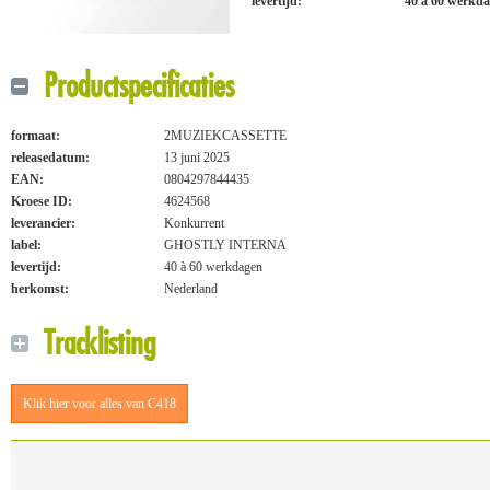
levertijd:
40 à 60 werkd
Productspecificaties
formaat:
2MUZIEKCASSETTE
releasedatum:
13 juni 2025
EAN:
0804297844435
Kroese ID:
4624568
leverancier:
Konkurrent
label:
GHOSTLY INTERNA
levertijd:
40 à 60 werkdagen
herkomst:
Nederland
Tracklisting
Klik hier voor alles van C418