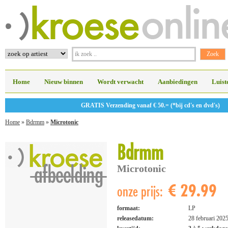
Home
Nieuw binnen
Wordt verwacht
Aanbiedingen
Luist
GRATIS Verzending vanaf € 50.= (*bij cd's en dvd's)
Home
»
Bdrmm
»
Microtonic
Bdrmm
Microtonic
€ 29.99
onze prijs:
formaat:
LP
releasedatum:
28 februari 202