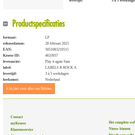
levertijd:
3 à 5 werkdag
Productspecificaties
formaat:
LP
releasedatum:
28 februari 2025
EAN:
5051083210515
Kroese ID:
4633937
leverancier:
Play it again Sam
label:
LABELS R ROCK A
levertijd:
3 à 5 werkdagen
herkomst:
Nederland
Klik hier voor alles van Bdrmm
Contact
Het complete we
myKroese
Nieuw binnen
Klantenservice