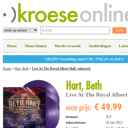
Home
Nieuw binnen
Wordt verwacht
Aanbiedingen
Luist
GRATIS Verzending vanaf € 50.= (*bij cd's en dvd's)
Home
»
Hart, Beth
»
Live At The Royal Albert Hall -coloured-
Hart, Beth
Live At The Royal Albert
€ 49.99
onze prijs:
formaat:
3LP
releasedatum:
26 mei 2023