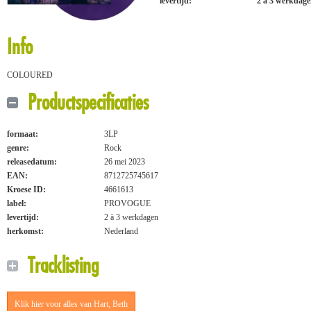
levertijd:
2 à 3 werkdag
Info
COLOURED
Productspecificaties
formaat:
3LP
genre:
Rock
releasedatum:
26 mei 2023
EAN:
8712725745617
Kroese ID:
4661613
label:
PROVOGUE
levertijd:
2 à 3 werkdagen
herkomst:
Nederland
Tracklisting
Klik hier voor alles van Hart, Beth