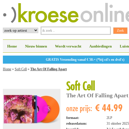
Home
Nieuw binnen
Wordt verwacht
Aanbiedingen
Luist
GRATIS Verzending vanaf € 50.= (*bij cd's en dvd's)
Home
»
Soft Cell
»
The Art Of Falling Apart
Soft Cell
The Art Of Falling Apart
€ 44.99
onze prijs:
formaat:
2LP
releasedatum:
31 oktober 2025