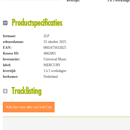
levertijd:
3 à 5 werkdag
Productspecificaties
formaat:
2LP
releasedatum:
31 oktober 2025
EAN:
0602475632825
Kroese ID:
4662065
leverancier:
Universal Music
label:
MERCURY
levertijd:
3 à 5 werkdagen
herkomst:
Nederland
Tracklisting
Klik hier voor alles van Soft Cell