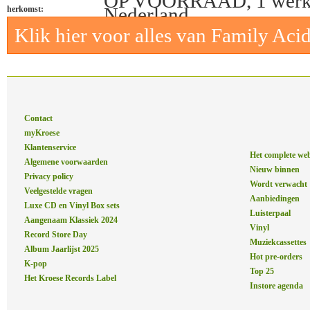
OP VOORRAAD, 1 werk
Nederland
herkomst:
Klik hier voor alles van Family Aci
Contact
myKroese
Klantenservice
Het complete we
Algemene voorwaarden
Nieuw binnen
Privacy policy
Wordt verwacht
Veelgestelde vragen
Aanbiedingen
Luxe CD en Vinyl Box sets
Luisterpaal
Aangenaam Klassiek 2024
Vinyl
Record Store Day
Muziekcassettes
Album Jaarlijst 2025
Hot pre-orders
K-pop
Top 25
Het Kroese Records Label
Instore agenda