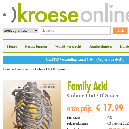
Home
Nieuw binnen
Wordt verwacht
Aanbiedingen
Luist
GRATIS Verzending vanaf € 50.= (*bij cd's en dvd's)
Home
»
Family Acid
»
Colour Out Of Space
Family Acid
Colour Out Of Space
€ 17.99
onze prijs:
formaat:
CD
releasedatum:
03 oktober 202