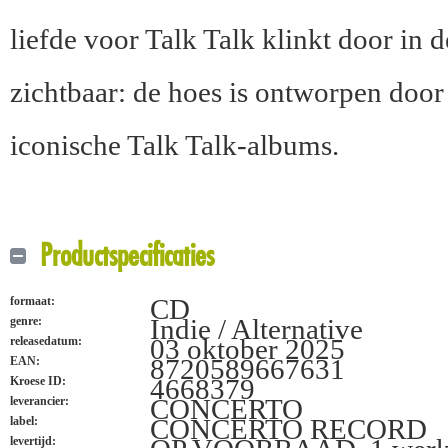
liefde voor Talk Talk klinkt door in 
zichtbaar: de hoes is ontworpen door
iconische Talk Talk-albums.
Productspecificaties
CD
formaat:
Indie / Alternative
genre:
03 oktober 2025
releasedatum:
8720589667631
EAN:
4668379
Kroese ID:
CONCERTO
leverancier:
CONCERTO RECORD
label:
levertijd: