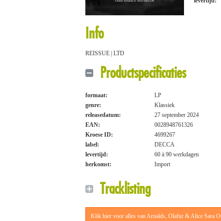
levertijd:
Info
REISSUE | LTD
Productspecificaties
formaat:
LP
genre:
Klassiek
releasedatum:
27 september 2024
EAN:
0028948761326
Kroese ID:
4699267
label:
DECCA
levertijd:
60 à 90 werkdagen
herkomst:
Import
Tracklisting
Klik hier voor alles van Arnalds, Olafur & Alice Sara O