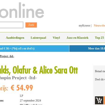
myKroese
|
Nieuwsbr
Aanbiedingen
Luisterpaal
Vinyl
Jazz en Klassiek
Top 25
 € 50.= (*bij cd's en dvd's)
Meer dan 18.
roject -ltd-
lds, Olafur & Alice Sara Ott
Betaal m
opin Project -ltd-
Deel dit
€ 54.99
rijs:
LP
tum:
27 september 2024