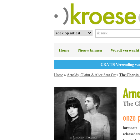
Home
Nieuw binnen
Wordt verwacht
GRATIS Verzending vanaf
Home
»
Arnalds, Olafur & Alice Sara Ott
»
The Chopin P
Arna
The Ch
onze p
formaat:
releaseda