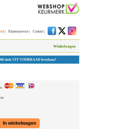
ief
|
Klantenservice
|
Contact
|
Winkelwagen
000 titels UIT VOORRAAD leverbaar!
et:
 via: