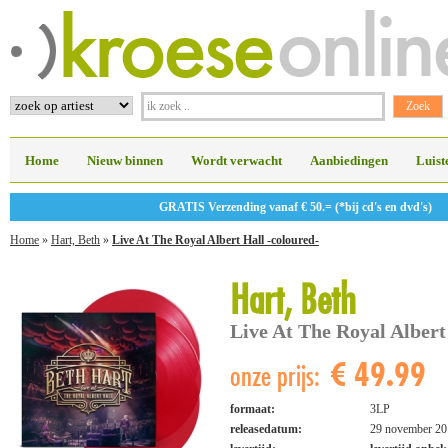
Home
Nieuw binnen
Wordt verwacht
Aanbiedingen
Luist
GRATIS Verzending vanaf € 50.= (*bij cd's en dvd's)
Home
»
Hart, Beth
»
Live At The Royal Albert Hall -coloured-
Hart, Beth
Live At The Royal Albert
€ 49.99
onze prijs:
formaat:
3LP
releasedatum:
29 november 20