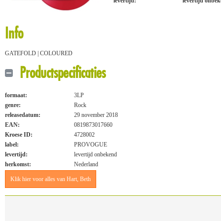
levertijd:
levertijd onbe
Info
GATEFOLD | COLOURED
Productspecificaties
formaat:
3LP
genre:
Rock
releasedatum:
29 november 2018
EAN:
0819873017660
Kroese ID:
4728002
label:
PROVOGUE
levertijd:
levertijd onbekend
herkomst:
Nederland
Klik hier voor alles van Hart, Beth