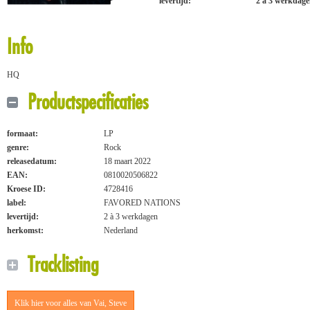
levertijd:
2 à 3 werkdag
Info
HQ
Productspecificaties
formaat:
LP
genre:
Rock
releasedatum:
18 maart 2022
EAN:
0810020506822
Kroese ID:
4728416
label:
FAVORED NATIONS
levertijd:
2 à 3 werkdagen
herkomst:
Nederland
Tracklisting
Klik hier voor alles van Vai, Steve