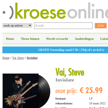
Home
Nieuw binnen
Wordt verwacht
Aanbiedingen
Luist
GRATIS Verzending vanaf € 50.= (*bij cd's en dvd's)
Home
»
Vai, Steve
»
Inviolate
Vai, Steve
Inviolate
€ 25.99
onze prijs:
formaat:
LP
releasedatum:
18 maart 2022