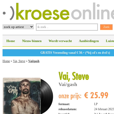
Home
Nieuw binnen
Wordt verwacht
Aanbiedingen
Luist
GRATIS Verzending vanaf € 50.= (*bij cd's en dvd's)
Home
»
Vai, Steve
»
Vai/gash
Vai, Steve
Vai/gash
€ 25.99
onze prijs:
formaat:
LP
releasedatum:
24 februari 202