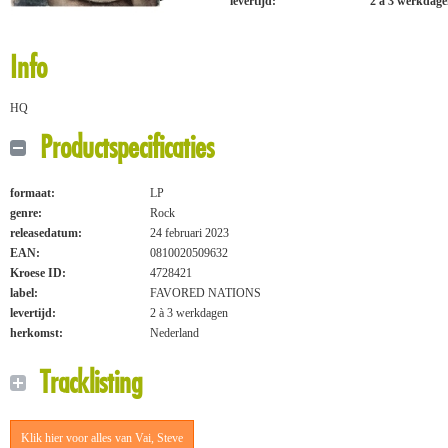
levertijd:
2 à 3 werkdag
Info
HQ
Productspecificaties
formaat:
LP
genre:
Rock
releasedatum:
24 februari 2023
EAN:
0810020509632
Kroese ID:
4728421
label:
FAVORED NATIONS
levertijd:
2 à 3 werkdagen
herkomst:
Nederland
Tracklisting
Klik hier voor alles van Vai, Steve