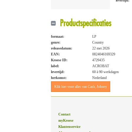
levertijd:
Productspecificaties
formaat:
LP
genre:
Country
releasedatum:
22 mei 2026
EAN:
0824046169329
Kroese ID:
4729435
label:
ACROBAT
levertijd:
60 à 90 werkdagen
herkomst:
Nederland
Klik hier voor alles van Cash, Johnny
Contact
myKroese
Klantenservice