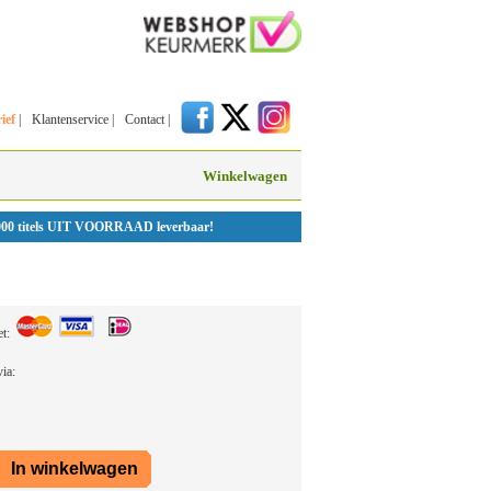
ief
|
Klantenservice
|
Contact
|
Winkelwagen
000 titels UIT VOORRAAD leverbaar!
et:
 via: