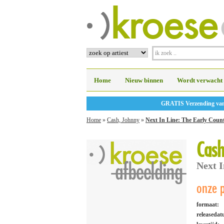
Home
Nieuw binnen
Wordt verwacht
GRATIS Verzending vanaf
Home
»
Cash, Johnny
»
Next In Line: The Early Count
Cash
Next I
onze p
formaat:
releaseda