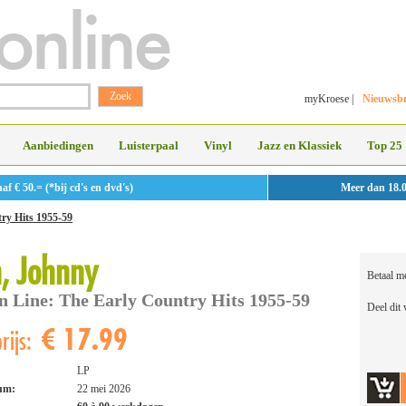
myKroese
|
Nieuwsbr
Aanbiedingen
Luisterpaal
Vinyl
Jazz en Klassiek
Top 25
 € 50.= (*bij cd's en dvd's)
Meer dan 18.
ry Hits 1955-59
, Johnny
Betaal m
n Line: The Early Country Hits 1955-59
Deel dit
€ 17.99
rijs:
LP
tum:
22 mei 2026