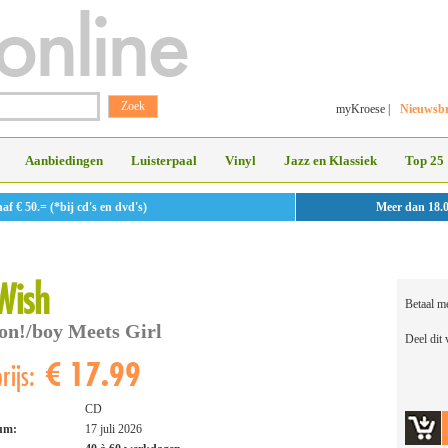
myKroese
|
Nieuwsbr
Aanbiedingen
Luisterpaal
Vinyl
Jazz en Klassiek
Top 25
 € 50.= (*bij cd's en dvd's)
Meer dan 18.
Wish
Betaal m
on!/boy Meets Girl
Deel dit
€ 17.99
rijs:
CD
tum:
17 juli 2026