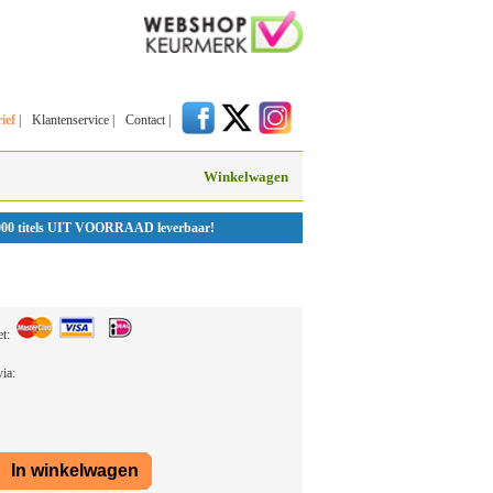
ief
|
Klantenservice
|
Contact
|
Winkelwagen
000 titels UIT VOORRAAD leverbaar!
et:
 via: