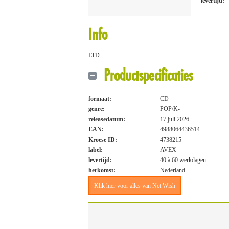
levertijd:
Info
LTD
Productspecificaties
formaat:
CD
genre:
POP/K-
releasedatum:
17 juli 2026
EAN:
4988064436514
Kroese ID:
4738215
label:
AVEX
levertijd:
40 à 60 werkdagen
herkomst:
Nederland
Klik hier voor alles van Nct Wish