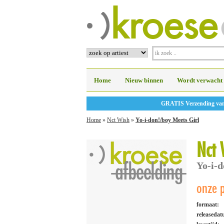
Home
Nieuw binnen
Wordt verwacht
GRATIS Verzending vanaf
Home
»
Nct Wish
»
Yo-i-don!/boy Meets Girl
Nct 
Yo-i-d
onze p
formaat:
releaseda