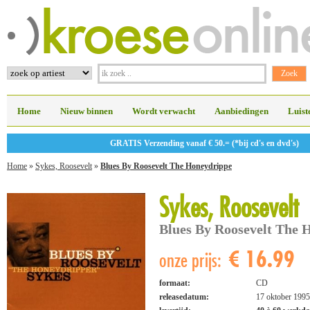
Home
Nieuw binnen
Wordt verwacht
Aanbiedingen
Luist
GRATIS Verzending vanaf € 50.= (*bij cd's en dvd's)
Home
»
Sykes, Roosevelt
»
Blues By Roosevelt The Honeydrippe
Sykes, Roosevelt
Blues By Roosevelt The 
€ 16.99
onze prijs:
formaat:
CD
releasedatum:
17 oktober 1995