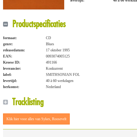
levertijd:
40 à 60 werkd
Productspecificaties
formaat:
CD
genre:
Blues
releasedatum:
17 oktober 1995
EAN:
0093074005125
Kroese ID:
491166
leverancier:
Konkurrent
label:
SMITHSONIAN FOL
levertijd:
40 à 60 werkdagen
herkomst:
Nederland
Tracklisting
Klik hier voor alles van Sykes, Roosevelt