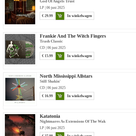
God Of Angels Trust
LP | 06 juni 2025
€ 29.99
In winkelwagen
Frankie And The Witch Fingers
Trash Classic
CD | 06 juni 2025
€ 15.99
In winkelwagen
North Mississippi Allstars
Still Shakin'
CD | 06 juni 2025
€ 16.99
In winkelwagen
Katatonia
Nightmares As Extensions Of The Wak
LP | 06 juni 2025