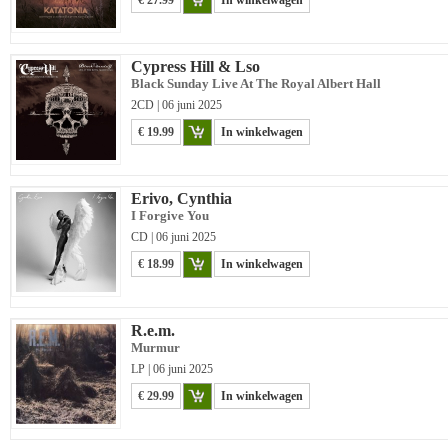
€ 27.99
In winkelwagen
Cypress Hill & Lso
Black Sunday Live At The Royal Albert Hall
2CD | 06 juni 2025
€ 19.99
In winkelwagen
Erivo, Cynthia
I Forgive You
CD | 06 juni 2025
€ 18.99
In winkelwagen
R.e.m.
Murmur
LP | 06 juni 2025
€ 29.99
In winkelwagen