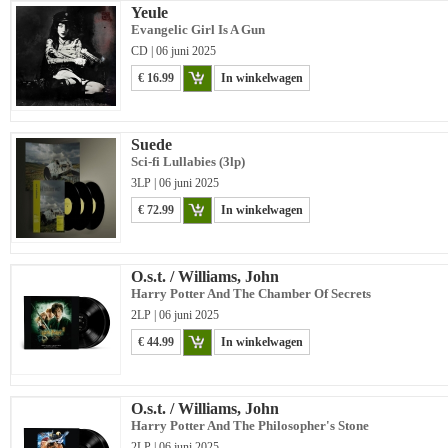
Yeule
Evangelic Girl Is A Gun
CD | 06 juni 2025
€ 16.99
In winkelwagen
Suede
Sci-fi Lullabies (3lp)
3LP | 06 juni 2025
€ 72.99
In winkelwagen
O.s.t. / Williams, John
Harry Potter And The Chamber Of Secrets
2LP | 06 juni 2025
€ 44.99
In winkelwagen
O.s.t. / Williams, John
Harry Potter And The Philosopher's Stone
2LP | 06 juni 2025