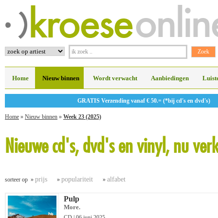
Home
Nieuw binnen
Wordt verwacht
Aanbiedingen
Luist
GRATIS Verzending vanaf € 50.= (*bij cd's en dvd's)
Home
»
Nieuw binnen
»
Week 23 (2025)
Nieuwe cd's, dvd's en vinyl, nu ver
prijs
populariteit
alfabet
sorteer op »
»
»
Pulp
More.
CD | 06 juni 2025