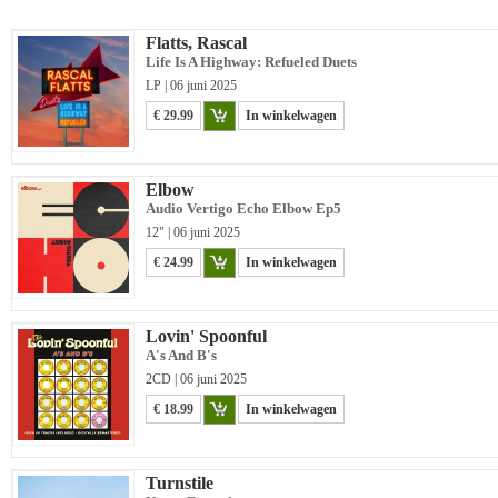
Flatts, Rascal
Life Is A Highway: Refueled Duets
LP | 06 juni 2025
€ 29.99
In winkelwagen
Elbow
Audio Vertigo Echo Elbow Ep5
12" | 06 juni 2025
€ 24.99
In winkelwagen
Lovin' Spoonful
A's And B's
2CD | 06 juni 2025
€ 18.99
In winkelwagen
Turnstile