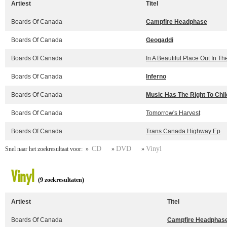
Artiest
Titel
Boards Of Canada
Campfire Headphase
Boards Of Canada
Geogaddi
Boards Of Canada
In A Beautiful Place Out In Th
Boards Of Canada
Inferno
Boards Of Canada
Music Has The Right To Chi
Boards Of Canada
Tomorrow's Harvest
Boards Of Canada
Trans Canada Highway Ep
CD
DVD
Vinyl
Snel naar het zoekresultaat voor: »
»
»
Vinyl
(9 zoekresultaten)
Artiest
Titel
Boards Of Canada
Campfire Headphas