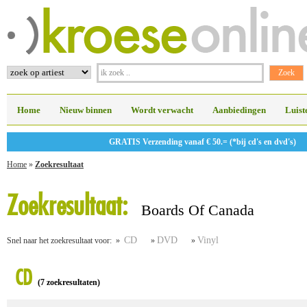
Home
Nieuw binnen
Wordt verwacht
Aanbiedingen
Luist
GRATIS Verzending vanaf € 50.= (*bij cd's en dvd's)
Home
»
Zoekresultaat
Zoekresultaat:
Boards Of Canada
CD
DVD
Vinyl
Snel naar het zoekresultaat voor: »
»
»
CD
(7 zoekresultaten)