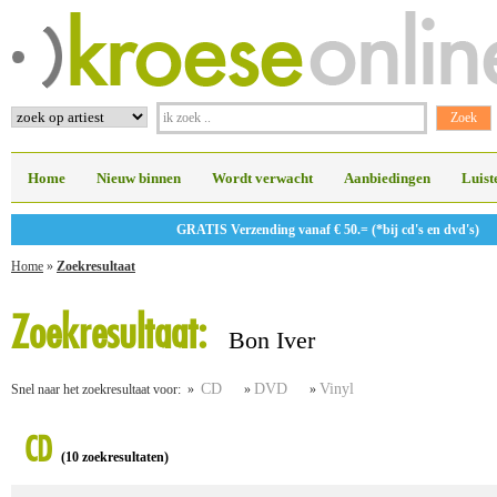
Home
Nieuw binnen
Wordt verwacht
Aanbiedingen
Luist
GRATIS Verzending vanaf € 50.= (*bij cd's en dvd's)
Home
»
Zoekresultaat
Zoekresultaat:
Bon Iver
CD
DVD
Vinyl
Snel naar het zoekresultaat voor: »
»
»
CD
(10 zoekresultaten)