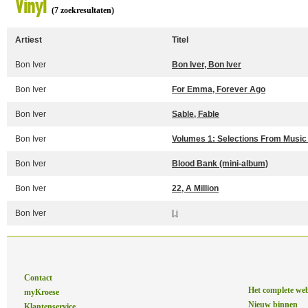
Vinyl
(7 zoekresultaten)
Artiest
Titel
Bon Iver
Bon Iver, Bon Iver
Bon Iver
For Emma, Forever Ago
Bon Iver
Sable, Fable
Bon Iver
Volumes 1: Selections From Music
Bon Iver
Blood Bank (mini-album)
Bon Iver
22, A Million
Bon Iver
I,i
Contact
Het complete we
myKroese
Nieuw binnen
Klantenservice