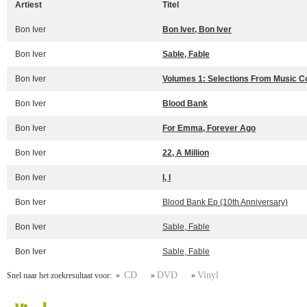
Artiest
Titel
Bon Iver
Bon Iver, Bon Iver
Bon Iver
Sable, Fable
Bon Iver
Volumes 1: Selections From Music C
Bon Iver
Blood Bank
Bon Iver
For Emma, Forever Ago
Bon Iver
22, A Million
Bon Iver
I, I
Bon Iver
Blood Bank Ep (10th Anniversary)
Bon Iver
Sable, Fable
Bon Iver
Sable, Fable
CD
DVD
Vinyl
Snel naar het zoekresultaat voor: »
»
»