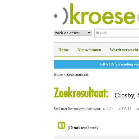
Home
Nieuw binnen
Wordt verwacht
GRATIS Verzending vanaf
Home
»
Zoekresultaat
Zoekresultaat:
Crosby, S
CD
DVD
Snel naar het zoekresultaat voor: »
»
CD
(10 zoekresultaten)