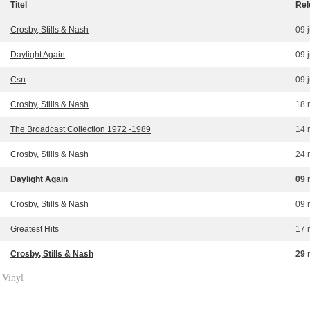
Titel
Rel
Crosby, Stills & Nash
09 
Daylight Again
09 
Csn
09 
Crosby, Stills & Nash
18 
The Broadcast Collection 1972 -1989
14 
Crosby, Stills & Nash
24 
Daylight Again
09 
Crosby, Stills & Nash
09 
Greatest Hits
17 
Crosby, Stills & Nash
29 
Vinyl
»