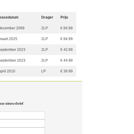
easedatum
Drager
Prijs
december 2099
2LP
€ 84.99
maart 2025
2LP
€ 84.99
september 2023
2LP
€ 42.99
september 2023
2LP
€ 44.99
april 2010
LP
€ 39.99
nze nieuwsbrief