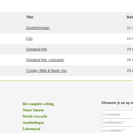
Titel
Rel
Daylight Again
31 
Csn
14 
Greatest Hits
29 
Greatest Hits -coloured-
29 
Crosby, Stills & Nash -hq-
29 
Abonneer je nu op o
Het complete weblog
Nieuw binnen
Wordt verwacht
Aanbiedingen
Luisterpaal