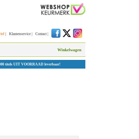
ief
|
Klantenservice
|
Contact
|
Winkelwagen
000 titels UIT VOORRAAD leverbaar!