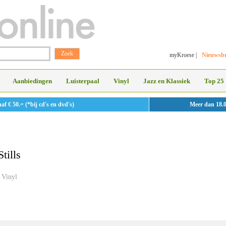
myKroese
|
Nieuwsbr
Aanbiedingen
Luisterpaal
Vinyl
Jazz en Klassiek
Top 25
 € 50.= (*bij cd's en dvd's)
Meer dan 18.
tills
Vinyl
»