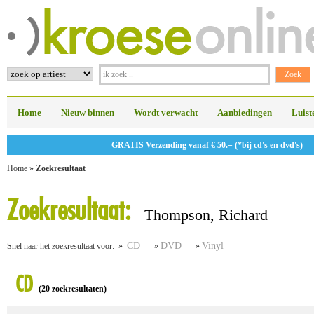
Home
Nieuw binnen
Wordt verwacht
Aanbiedingen
Luist
GRATIS Verzending vanaf € 50.= (*bij cd's en dvd's)
Home
»
Zoekresultaat
Zoekresultaat:
Thompson, Richard
CD
DVD
Vinyl
Snel naar het zoekresultaat voor: »
»
»
CD
(20 zoekresultaten)