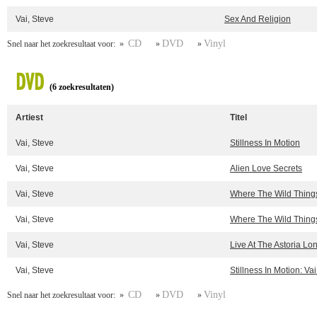
Vai, Steve
Sex And Religion
CD
DVD
Vinyl
Snel naar het zoekresultaat voor: »
»
»
DVD
(6 zoekresultaten)
Artiest
Titel
Vai, Steve
Stillness In Motion
Vai, Steve
Alien Love Secrets
Vai, Steve
Where The Wild Thing
Vai, Steve
Where The Wild Thing
Vai, Steve
Live At The Astoria Lo
Vai, Steve
Stillness In Motion: Vai
CD
DVD
Vinyl
Snel naar het zoekresultaat voor: »
»
»