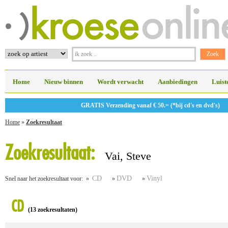
Home
Nieuw binnen
Wordt verwacht
Aanbiedingen
Luist
GRATIS Verzending vanaf € 50.= (*bij cd's en dvd's)
Home
»
Zoekresultaat
Zoekresultaat:
Vai, Steve
CD
DVD
Vinyl
Snel naar het zoekresultaat voor: »
»
»
CD
(13 zoekresultaten)