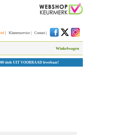
ief
|
Klantenservice
|
Contact
|
Winkelwagen
000 titels UIT VOORRAAD leverbaar!