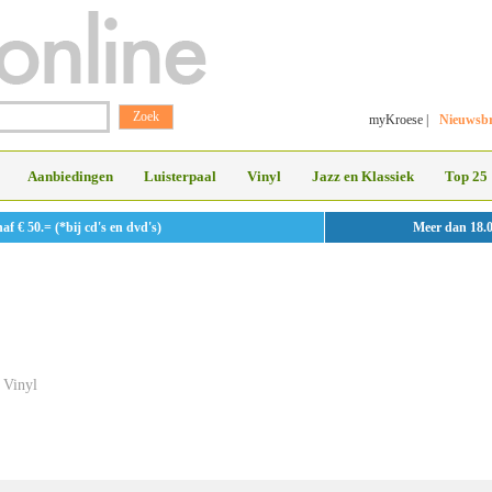
myKroese
|
Nieuwsbr
Aanbiedingen
Luisterpaal
Vinyl
Jazz en Klassiek
Top 25
 € 50.= (*bij cd's en dvd's)
Meer dan 18.
Vinyl
»