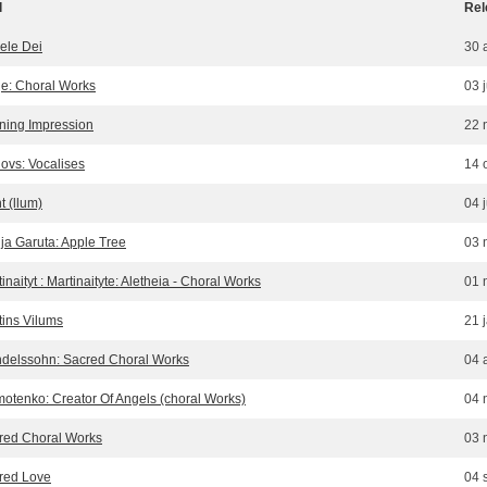
l
Rel
ele Dei
30 
e: Choral Works
03 
ning Impression
22 
novs: Vocalises
14 
t (llum)
04 
ija Garuta: Apple Tree
03 
inaityt : Martinaityte: Aletheia - Choral Works
01 
tins Vilums
21 
delssohn: Sacred Choral Works
04 
otenko: Creator Of Angels (choral Works)
04 
red Choral Works
03 
red Love
04 