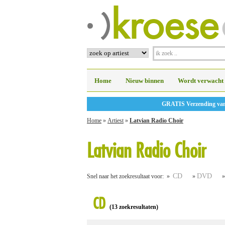
Home
Nieuw binnen
Wordt verwacht
GRATIS Verzending vanaf
Home
»
Artiest
»
Latvian Radio Choir
Latvian Radio Choir
CD
DVD
Snel naar het zoekresultaat voor: »
»
CD
(13 zoekresultaten)