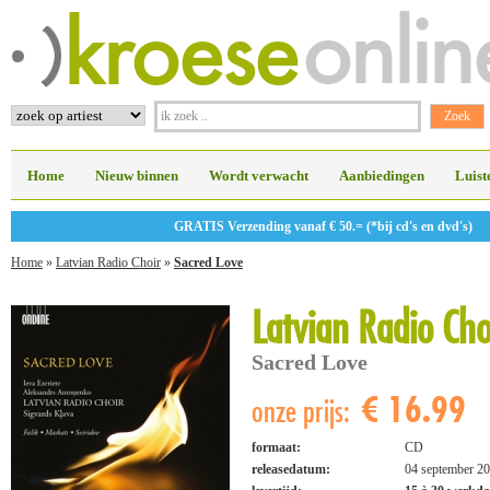
Home
Nieuw binnen
Wordt verwacht
Aanbiedingen
Luist
GRATIS Verzending vanaf € 50.= (*bij cd's en dvd's)
Home
»
Latvian Radio Choir
»
Sacred Love
Latvian Radio Cho
Sacred Love
€ 16.99
onze prijs:
formaat:
CD
releasedatum:
04 september 2