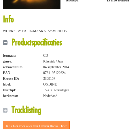
levertijd:
15 à 30 werkd
Info
WORKS BY FALIK/MASKATS/SVIRIDOV
Productspecificaties
formaat:
CD
genre:
Klassiek / Jazz
releasedatum:
04 september 2014
EAN:
0761195122624
Kroese ID:
3309157
label:
ONDINE
levertijd:
15 à 30 werkdagen
herkomst:
Nederland
Tracklisting
Klik hier voor alles van Latvian Radio Choir