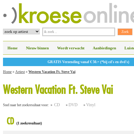
Home
Nieuw binnen
Wordt verwacht
Aanbiedingen
Luist
GRATIS Verzending vanaf € 50.= (*bij cd's en dvd's)
Home
»
Artiest
»
Western Vacation Ft. Steve Vai
Western Vacation Ft. Steve Vai
CD
DVD
Vinyl
Snel naar het zoekresultaat voor: »
»
»
CD
(1 zoekresultaat)