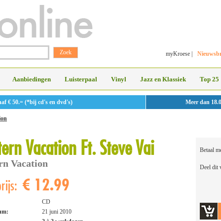
myKroese
|
Nieuwsbr
Aanbiedingen
Luisterpaal
Vinyl
Jazz en Klassiek
Top 25
 € 50.= (*bij cd's en dvd's)
Meer dan 18.
ion
ern Vacation Ft. Steve Vai
Betaal m
rn Vacation
Deel dit
€ 12.99
rijs:
CD
tum:
21 juni 2010