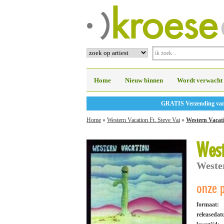
Home
Nieuw binnen
Wordt verwacht
GRATIS Verzending vanaf
Home
»
Western Vacation Ft. Steve Vai
»
Western Vacat
West
Weste
onze p
formaat:
releaseda