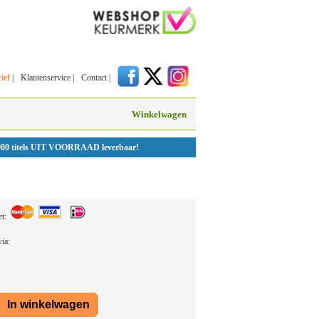
ief
|
Klantenservice
|
Contact
|
Winkelwagen
000 titels UIT VOORRAAD leverbaar!
et:
 via: