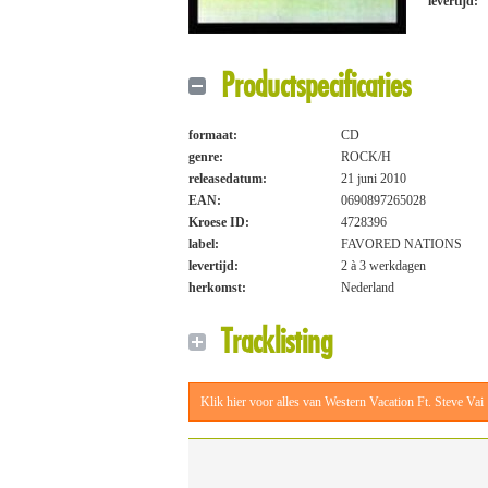
levertijd:
Productspecificaties
formaat:
CD
genre:
ROCK/H
releasedatum:
21 juni 2010
EAN:
0690897265028
Kroese ID:
4728396
label:
FAVORED NATIONS
levertijd:
2 à 3 werkdagen
herkomst:
Nederland
Tracklisting
Klik hier voor alles van Western Vacation Ft. Steve Vai