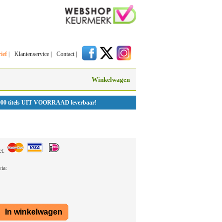
ief
|
Klantenservice
|
Contact
|
Winkelwagen
000 titels UIT VOORRAAD leverbaar!
et:
 via: