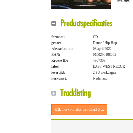
levertijd:
Productspecificaties
formaat:
CD
genre:
Dance / Hip Hop
releasedatum:
08 april 2022
EAN:
0190296198205
Kroese ID:
4307368
label:
EAST WEST RECOR
levertijd:
2 à 3 werkdagen
herkomst:
Nederland
Tracklisting
Klik hier voor alles van Charli Xcx