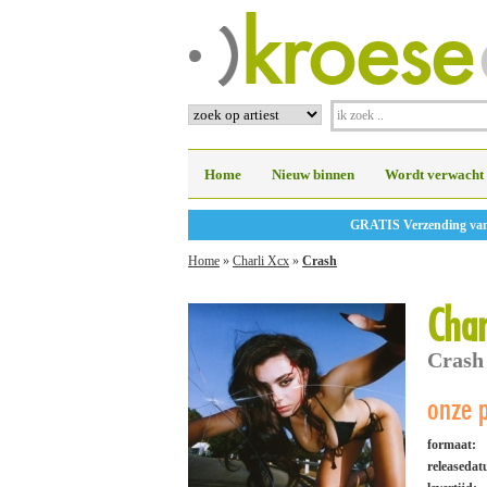
Home
Nieuw binnen
Wordt verwacht
GRATIS Verzending vanaf
Home
»
Charli Xcx
»
Crash
Char
Crash
onze p
formaat:
releaseda