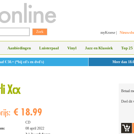
myKroese
|
Nieuwsbr
Aanbiedingen
Luisterpaal
Vinyl
Jazz en Klassiek
Top 25
 € 50.= (*bij cd's en dvd's)
Meer dan 18.
li Xcx
Betaal m
Deel dit
€ 18.99
rijs:
CD
tum:
08 april 2022