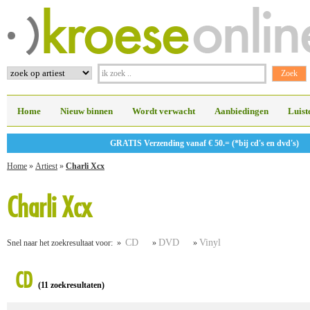
Home
Nieuw binnen
Wordt verwacht
Aanbiedingen
Luist
GRATIS Verzending vanaf € 50.= (*bij cd's en dvd's)
Home
»
Artiest
»
Charli Xcx
Charli Xcx
CD
DVD
Vinyl
Snel naar het zoekresultaat voor: »
»
»
CD
(11 zoekresultaten)