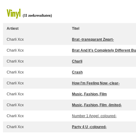
Vinyl
(11 zoekresultaten)
Artiest
Titel
Charli Xcx
Brat -transparant Zwart-
Charli Xcx
Brat And It's Completely Different But
Charli Xcx
Charli
Charli Xcx
Crash
Charli Xcx
How I'm Feeling Now -clear-
Charli Xcx
Music, Fashion, Film
Charli Xcx
Music, Fashion, Film -limited-
Charli Xcx
Number 1 Angel -coloured-
Charli Xcx
Party 4 U -coloured-