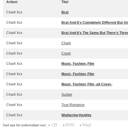
Artiest
Titel
Charli Xcx
Brat
Charli Xcx
Brat And It's Completely Different But Als
Charli Xcx
Brat And It's The Same But There's Thre
Charli Xcx
Charli
Charli Xcx
Crash
Charli Xcx
Music, Fashion, Film
Charli Xcx
Music, Fashion, Film
Charli Xcx
Music, Fashion, Film -alt Cover-
Charli Xcx
Sucker
Charli Xcx
True Romance
Charli Xcx
Wuthering Heights
CD
DVD
Vinyl
Snel naar het zoekresultaat voor: »
»
»