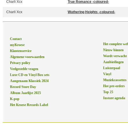
Charli Xcx
True Romance -coloured-
Charli Xcx
Wuthering Heights -coloured-
Contact
Het complete we
myKroese
Nieuw binnen
Klantenservice
Wordt verwacht
Algemene voorwaarden
Aanbiedingen
Privacy policy
Luisterpaal
Veelgestelde vragen
Vinyl
Luxe CD en Vinyl Box sets
Muziekcassettes
Aangenaam Klassiek 2024
Hot pre-orders
Record Store Day
Top 25
Album Jaarlijst 2025
Instore agenda
K-pop
Het Kroese Records Label