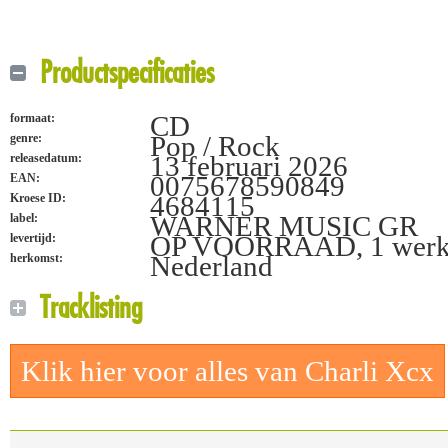
Productspecificaties
CD
formaat:
Pop / Rock
genre:
13 februari 2026
releasedatum:
0075678590849
EAN:
4684115
Kroese ID:
WARNER MUSIC GR
label:
OP VOORRAAD, 1 werk
levertijd:
Nederland
herkomst:
Tracklisting
Klik hier voor alles van Charli Xcx