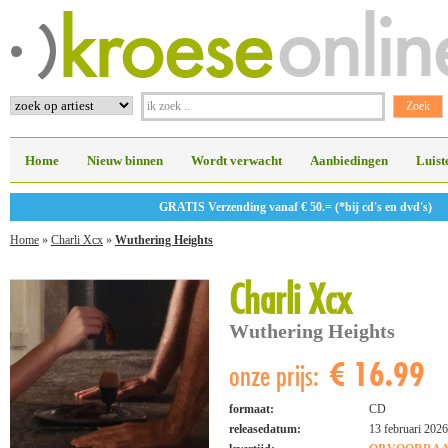
Home
Nieuw binnen
Wordt verwacht
Aanbiedingen
Luist
GRATIS Verzending vanaf € 50.= (*bij cd's en dvd's)
Home
»
Charli Xcx
»
Wuthering Heights
Charli Xcx
Wuthering Heights
€ 16.99
onze prijs:
formaat:
CD
releasedatum:
13 februari 2026