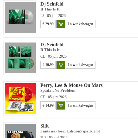
Dj Seinfeld
If This Is It
LP | 05 juni 2026
€ 29.99
In winkelwagen
Dj Seinfeld
If This Is It
CD | 05 juni 2026
€ 16.99
In winkelwagen
Perry, Lee & Mouse On Mars
Spatial, No Problem.
CD | 05 juni 2026
€ 14.99
In winkelwagen
Slift
Fantasia (loser Edition)(sparkle St
2LP | 05 juni 2026