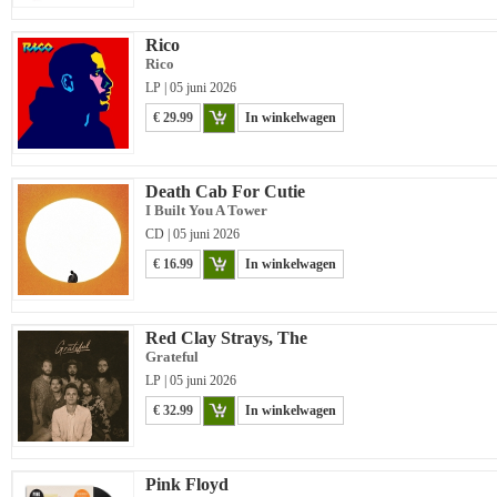
Rico
Rico
LP | 05 juni 2026
€ 29.99
In winkelwagen
Death Cab For Cutie
I Built You A Tower
CD | 05 juni 2026
€ 16.99
In winkelwagen
Red Clay Strays, The
Grateful
LP | 05 juni 2026
€ 32.99
In winkelwagen
Pink Floyd