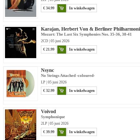
€ 34.99
In winkelwagen
Karajan, Herbert Von & Berliner Philharmon
Mozart: The Last Six Symphonies Nos. 35-36, 38-41
2CD | 05 juni 2026
€ 21.99
In winkelwagen
Nsync
No Strings Attached -coloured-
LP | 05 juni 2026
€ 32.99
In winkelwagen
Voivod
Symphonique
2LP | 05 juni 2026
€ 39.99
In winkelwagen