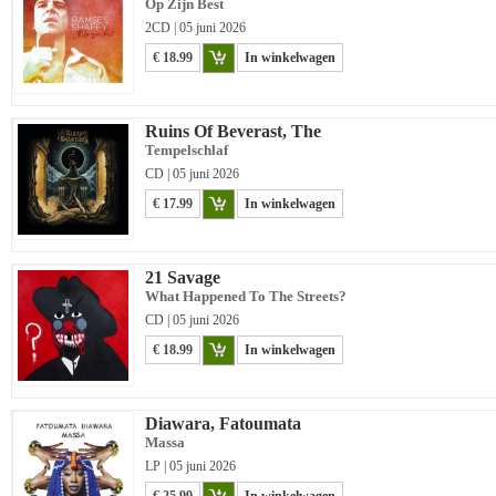
Op Zijn Best
2CD | 05 juni 2026
€ 18.99
In winkelwagen
Ruins Of Beverast, The
Tempelschlaf
CD | 05 juni 2026
€ 17.99
In winkelwagen
21 Savage
What Happened To The Streets?
CD | 05 juni 2026
€ 18.99
In winkelwagen
Diawara, Fatoumata
Massa
LP | 05 juni 2026