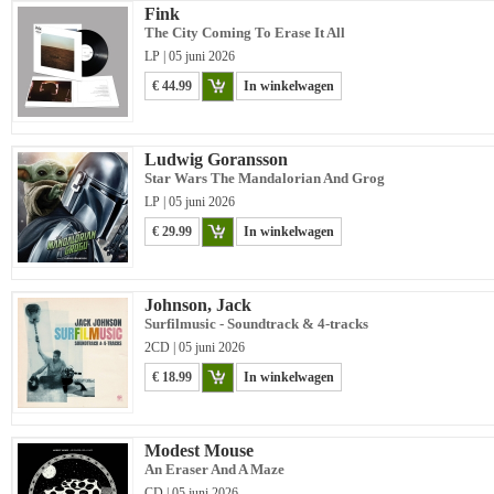
Fink
The City Coming To Erase It All
LP | 05 juni 2026
€ 44.99
In winkelwagen
Ludwig Goransson
Star Wars The Mandalorian And Grog
LP | 05 juni 2026
€ 29.99
In winkelwagen
Johnson, Jack
Surfilmusic - Soundtrack & 4-tracks
2CD | 05 juni 2026
€ 18.99
In winkelwagen
Modest Mouse
An Eraser And A Maze
CD | 05 juni 2026