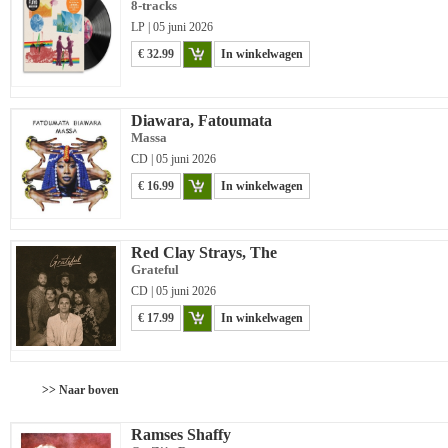
8-tracks
LP | 05 juni 2026
€ 32.99
In winkelwagen
Diawara, Fatoumata
Massa
CD | 05 juni 2026
€ 16.99
In winkelwagen
Red Clay Strays, The
Grateful
CD | 05 juni 2026
€ 17.99
In winkelwagen
>> Naar boven
Ramses Shaffy