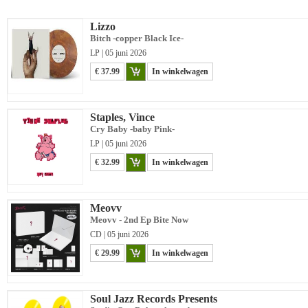
Lizzo
Bitch -copper Black Ice-
LP | 05 juni 2026
€ 37.99
In winkelwagen
Staples, Vince
Cry Baby -baby Pink-
LP | 05 juni 2026
€ 32.99
In winkelwagen
Meovv
Meovv - 2nd Ep Bite Now
CD | 05 juni 2026
€ 29.99
In winkelwagen
Soul Jazz Records Presents