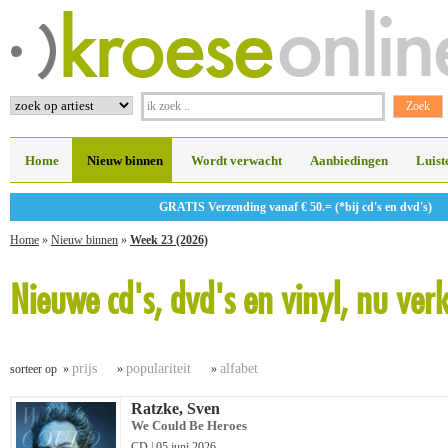
Home
Nieuw binnen
Wordt verwacht
Aanbiedingen
Luist
GRATIS Verzending vanaf € 50.= (*bij cd's en dvd's)
Home
»
Nieuw binnen
»
Week 23 (2026)
Nieuwe cd's, dvd's en vinyl, nu ver
prijs
populariteit
alfabet
sorteer op »
»
»
Ratzke, Sven
We Could Be Heroes
CD | 05 juni 2026